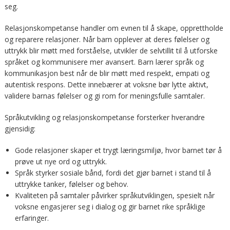
seg.
Relasjonskompetanse handler om evnen til å skape, opprettholde
og reparere relasjoner. Når barn opplever at deres følelser og
uttrykk blir møtt med forståelse, utvikler de selvtillit til å utforske
språket og kommunisere mer avansert. Barn lærer språk og
kommunikasjon best når de blir møtt med respekt, empati og
autentisk respons. Dette innebærer at voksne bør lytte aktivt,
validere barnas følelser og gi rom for meningsfulle samtaler.
Språkutvikling og relasjonskompetanse forsterker hverandre
gjensidig:
Gode relasjoner skaper et trygt læringsmiljø, hvor barnet tør å
prøve ut nye ord og uttrykk.
Språk styrker sosiale bånd, fordi det gjør barnet i stand til å
uttrykke tanker, følelser og behov.
Kvaliteten på samtaler påvirker språkutviklingen, spesielt når
voksne engasjerer seg i dialog og gir barnet rike språklige
erfaringer.