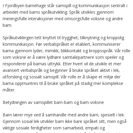
I Fjordbyen barnehage står samspill og kommunikasjon sentralt i
arbeidet med barns språkutvikling. Språk utvikles gjennom
meningsfulle interaksjoner med omsorgsfulle voksne og andre
barn.
Språkutviklingen tett knyttet til trygghet, tilknytning og kroppslig
kommunikasjon. Før verbalspråket er etablert, kommuniserer
barna gjennom lyder, mimikk, blikkontakt og kroppsspråk. Vår rolle
som voksne er å være lydhøre samtalepartnere som speiler og
responderer på barnas uttrykk. Etter hvert vil de utvikle et mer
avansert verbalspråk og begynner å bruke språket aktivt i lek,
utforsking og sosialt samspill. Vår rolle er å skape et miljø der
barna oppmuntres til å bruke språket på stadig mer komplekse
måter.
Betydningen av samspillet barn-barn og barn-voksne
Barn lærer mye ved å samhandle med andre barn, spesielt i lek.
Gjennom sosial lek utvikler barn ikke bare språket sitt, men også
viktige sosiale ferdigheter som samarbeid, empati og