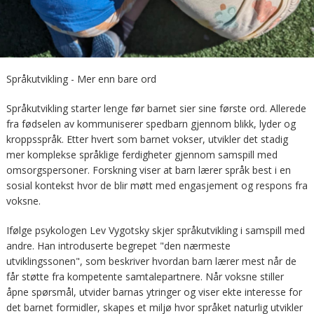
Språkutvikling - Mer enn bare ord
Språkutvikling starter lenge før barnet sier sine første ord. Allerede
fra fødselen av kommuniserer spedbarn gjennom blikk, lyder og
kroppsspråk. Etter hvert som barnet vokser, utvikler det stadig
mer komplekse språklige ferdigheter gjennom samspill med
omsorgspersoner. Forskning viser at barn lærer språk best i en
sosial kontekst hvor de blir møtt med engasjement og respons fra
voksne.
Ifølge psykologen Lev Vygotsky skjer språkutvikling i samspill med
andre. Han introduserte begrepet "den nærmeste
utviklingssonen", som beskriver hvordan barn lærer mest når de
får støtte fra kompetente samtalepartnere. Når voksne stiller
åpne spørsmål, utvider barnas ytringer og viser ekte interesse for
det barnet formidler, skapes et miljø hvor språket naturlig utvikler