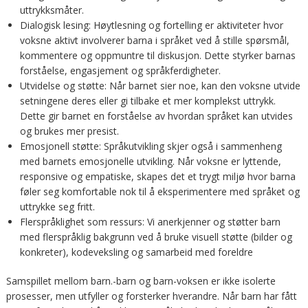
uttrykksmåter.
Dialogisk lesing: Høytlesning og fortelling er aktiviteter hvor
voksne aktivt involverer barna i språket ved å stille spørsmål,
kommentere og oppmuntre til diskusjon. Dette styrker barnas
forståelse, engasjement og språkferdigheter.
Utvidelse og støtte: Når barnet sier noe, kan den voksne utvide
setningene deres eller gi tilbake et mer komplekst uttrykk.
Dette gir barnet en forståelse av hvordan språket kan utvides
og brukes mer presist.
Emosjonell støtte: Språkutvikling skjer også i sammenheng
med barnets emosjonelle utvikling. Når voksne er lyttende,
responsive og empatiske, skapes det et trygt miljø hvor barna
føler seg komfortable nok til å eksperimentere med språket og
uttrykke seg fritt.
Flerspråklighet som ressurs: Vi anerkjenner og støtter barn
med flerspråklig bakgrunn ved å bruke visuell støtte (bilder og
konkreter), kodeveksling og samarbeid med foreldre
Samspillet mellom barn.-barn og barn-voksen er ikke isolerte
prosesser, men utfyller og forsterker hverandre. Når barn har fått