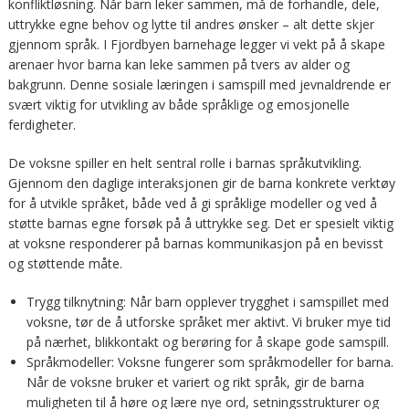
konfliktløsning. Når barn leker sammen, må de forhandle, dele,
uttrykke egne behov og lytte til andres ønsker – alt dette skjer
gjennom språk. I Fjordbyen barnehage legger vi vekt på å skape
arenaer hvor barna kan leke sammen på tvers av alder og
bakgrunn. Denne sosiale læringen i samspill med jevnaldrende er
svært viktig for utvikling av både språklige og emosjonelle
ferdigheter.
De voksne spiller en helt sentral rolle i barnas språkutvikling.
Gjennom den daglige interaksjonen gir de barna konkrete verktøy
for å utvikle språket, både ved å gi språklige modeller og ved å
støtte barnas egne forsøk på å uttrykke seg. Det er spesielt viktig
at voksne responderer på barnas kommunikasjon på en bevisst
og støttende måte.
Trygg tilknytning: Når barn opplever trygghet i samspillet med
voksne, tør de å utforske språket mer aktivt. Vi bruker mye tid
på nærhet, blikkontakt og berøring for å skape gode samspill.
Språkmodeller: Voksne fungerer som språkmodeller for barna.
Når de voksne bruker et variert og rikt språk, gir de barna
muligheten til å høre og lære nye ord, setningsstrukturer og